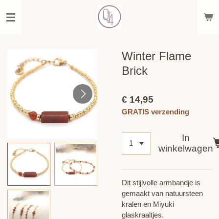
Ga
direct
naar
de
hoofdinhoud
Winter Flame
Brick
€ 14,95
GRATIS verzending
In
winkelwagen
Dit stijlvolle armbandje is
gemaakt van natuursteen
kralen en Miyuki
glaskraaltjes.