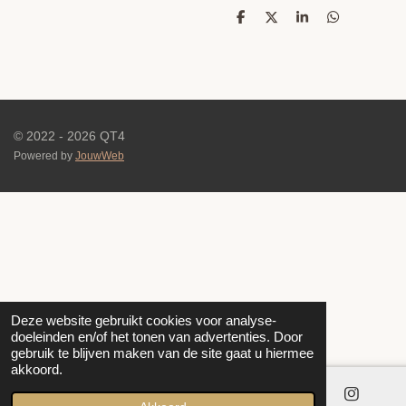
D
D
S
D
e
e
h
e
l
e
a
l
e
l
r
e
n
e
n
© 2022 - 2026 QT4
Powered by
JouwWeb
Deze website gebruikt cookies voor analyse-
doeleinden en/of het tonen van advertenties. Door
gebruik te blijven maken van de site gaat u hiermee
akkoord.