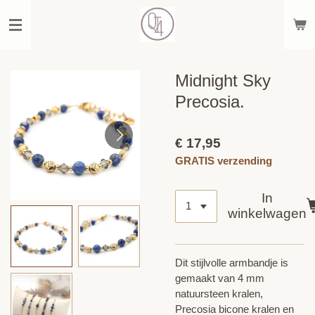
Ga
direct
naar
de
hoofdinhoud
Midnight Sky
Precosia.
€ 17,95
GRATIS verzending
In
winkelwagen
Dit stijlvolle armbandje is
gemaakt van 4 mm
natuursteen kralen,
Precosia bicone kralen en