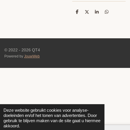
D
D
S
D
e
e
h
e
l
e
a
l
e
l
r
e
n
e
n
© 2022 - 2026 QT4
Powered by
JouwWeb
Deze website gebruikt cookies voor analyse-
doeleinden en/of het tonen van advertenties. Door
gebruik te blijven maken van de site gaat u hiermee
akkoord.