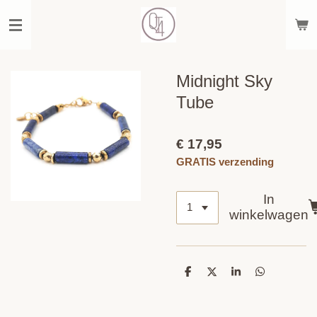
Ga
direct
naar
de
hoofdinhoud
Midnight Sky
Tube
€ 17,95
GRATIS verzending
In
winkelwagen
D
D
S
D
e
e
h
e
l
e
a
l
e
l
r
e