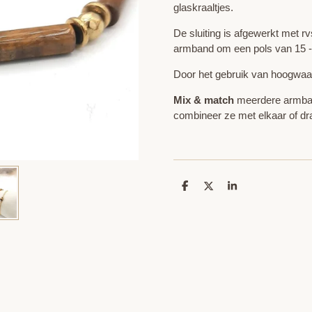
glaskraaltjes.
De sluiting is afgewerkt met rv
armband om een pols van 15 -
Door het gebruik van hoogwaard
Mix & match
meerdere armband
combineer ze met elkaar of dra
D
D
S
e
e
h
l
e
a
e
l
r
n
e