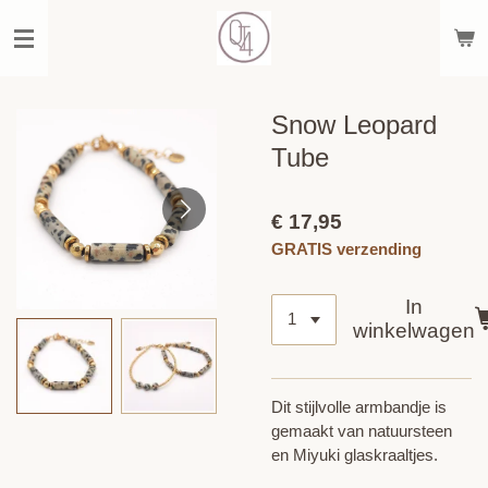
Ga
direct
naar
de
hoofdinhoud
Snow Leopard
Tube
€ 17,95
GRATIS verzending
In
winkelwagen
Dit stijlvolle armbandje is
gemaakt van natuursteen
en Miyuki glaskraaltjes.