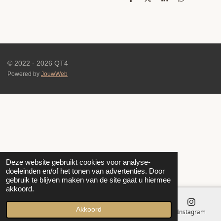
D
D
S
D
e
e
h
e
l
e
a
l
e
l
r
e
n
e
n
© 2022 - 2026 QT4
Powered by
JouwWeb
Deze website gebruikt cookies voor analyse-
doeleinden en/of het tonen van advertenties. Door
gebruik te blijven maken van de site gaat u hiermee
akkoord.
Akkoord
E-mailadres
Instagram