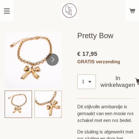
Ga
direct
naar
de
hoofdinhoud
Pretty Bow
€ 17,95
GRATIS verzending
In
winkelwagen
Dit stijlvolle armbandje is
gemaakt van een mooie rvs
schakel met een rvs bedel.
De sluiting is afgewerkt met
rvs sluiting en door het