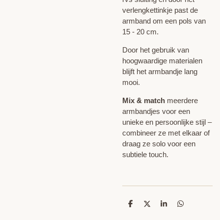
verlengkettinkje past de
armband om een pols van
15 - 20 cm.
Door het gebruik van
hoogwaardige materialen
blijft het armbandje lang
mooi.
Mix & match
meerdere
armbandjes voor een
unieke en persoonlijke stijl –
combineer ze met elkaar of
draag ze solo voor een
subtiele touch.
D
D
S
D
e
e
h
e