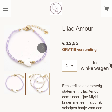
Ga
direct
naar
de
hoofdinhoud
Lilac Amour
€ 12,95
GRATIS verzending
In
winkelwagen
Een verfijnd en dromerig
statement. Lilac Amour
combineert fijne Miyki
kralen met een natuurlijk
schelpen hartje voor een