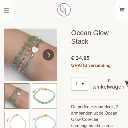
Ga
direct
naar
de
hoofdinhoud
Ocean Glow
Stack
€ 34,95
GRATIS verzending
In
winkelwagen
De perfecte zomerlook, 3
armbanden uit de Ocean
Glow Collectie
samengebracht in een