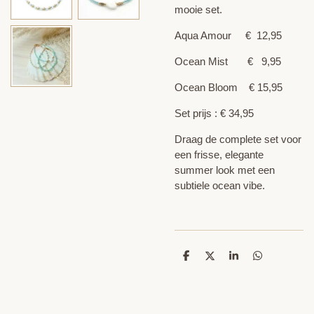
mooie set.
Aqua Amour € 12,95
Ocean Mist € 9,95
Ocean Bloom € 15,95
Set prijs : € 34,95
Draag de complete set voor
een frisse, elegante
summer look met een
subtiele ocean vibe.
D
D
S
D
e
e
h
e
l
e
a
l
e
l
r
e
n
e
n