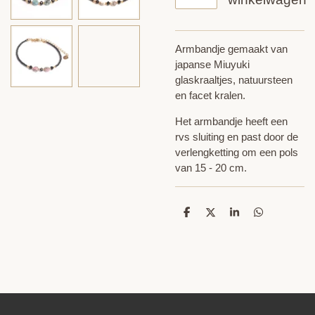
Armbandje gemaakt van
japanse Miuyuki
glaskraaltjes, natuursteen
en facet kralen.
Het armbandje heeft een
rvs sluiting en past door de
verlengketting om een pols
van 15 - 20 cm.
D
D
S
D
e
e
h
e
l
e
a
l
e
l
r
e
n
e
n