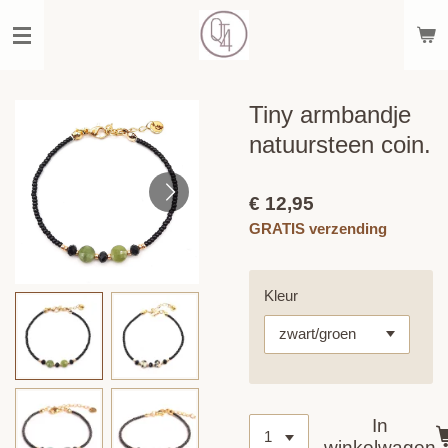
Ga
direct
naar
de
hoofdinhoud
Tiny armbandje
natuursteen coin.
€ 12,95
GRATIS verzending
Kleur
In
winkelwagen