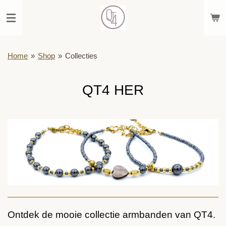
Ga
direct
naar
de
hoofdinhoud
Home
»
Shop
»
Collecties
QT4 HER
Ontdek de mooie collectie armbanden van QT4.