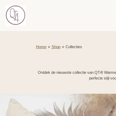
Ga
direct
naar
de
hoofdinhoud
Home
»
Shop
»
Collecties
Ontdek de nieuwste collectie van QT4! Warme k
perfecte stijl v