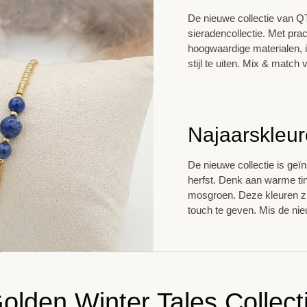
De nieuwe collectie van Q
sieradencollectie. Met pra
hoogwaardige materialen, i
stijl te uiten. Mix & matc
Najaarskleu
De nieuwe collectie is geï
herfst. Denk aan warme tin
mosgroen. Deze kleuren zij
touch te geven. Mis de nieu
olden Winter Tales Collect