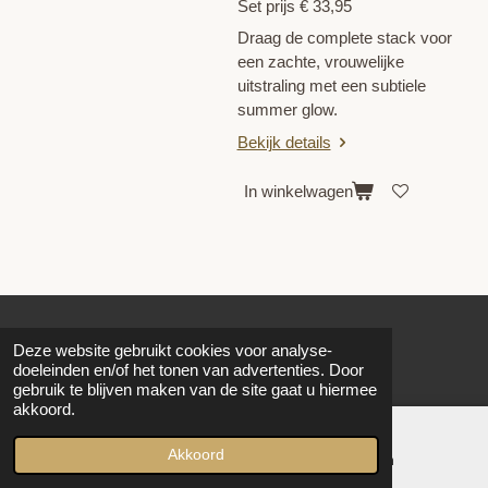
Set prijs € 33,95
Draag de complete stack voor
een zachte, vrouwelijke
uitstraling met een subtiele
summer glow.
Bekijk details
In winkelwagen
© 2022 - 2026 QT4
Deze website gebruikt cookies voor analyse-
Powered by
JouwWeb
doeleinden en/of het tonen van advertenties. Door
gebruik te blijven maken van de site gaat u hiermee
akkoord.
Akkoord
E-mailadres
Instagram