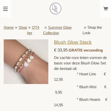
Ga
direct
naar
de
hoofdinhoud
Home
»
Shop
»
QT4
»
Summer Glow
»
Shop the
her
Collection
Look
Blush Glow Stack
€ 33,95
GRATIS verzending
De zachte roze tinten vormen de
basis voor deze Blush Glow Set
die bestaat uit:
* Heart Line €
12,95
* Blush Mist €
9,95
* Blush Hearts €
14,95