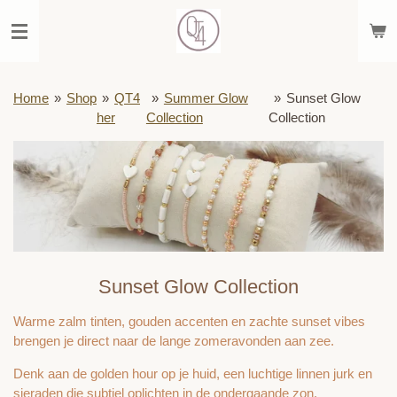
Ga
direct
naar
de
hoofdinhoud
Home
»
Shop
»
QT4
»
Summer Glow
»
Sunset Glow
her
Collection
Collection
Sunset Glow Collection
Warme zalm tinten, gouden accenten en zachte sunset vibes
brengen je direct naar de lange zomeravonden aan zee.
Denk aan de golden hour op je huid, een luchtige linnen jurk en
sieraden die subtiel oplichten in de ondergaande zon.