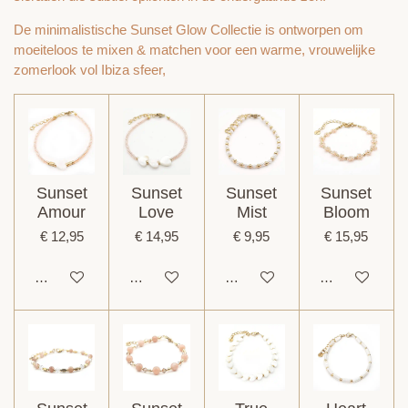
De minimalistische Sunset Glow Collectie is ontworpen om
moeiteloos te mixen & matchen voor een warme, vrouwelijke
zomerlook vol Ibiza sfeer,
Sunset
Sunset
Sunset
Sunset
Amour
Love
Mist
Bloom
€ 12,95
€ 14,95
€ 9,95
€ 15,95
In winkelwagen
In winkelwagen
In winkelwagen
In winkelwage