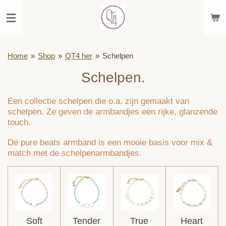
Ga
direct
naar
de
hoofdinhoud
Home
»
Shop
»
QT4 her
»
Schelpen
Schelpen.
Een collectie schelpen die o.a. zijn gemaakt van
schelpen. Ze geven de armbandjes een rijke, glanzende
touch.
De pure beats armband is een mooie basis voor mix &
match met de schelpenarmbandjes.
Soft
Tender
True
Heart