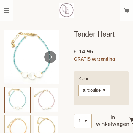
Ga
direct
naar
de
hoofdinhoud
Tender Heart
€ 14,95
GRATIS verzending
Kleur
In
winkelwagen