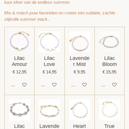
luxe sfeer van de endless summer.
Mix & match jouw favorieten en creëer een subtiele, zachte
stijlvolle summer stack..
Lilac
Lilac
Lavende
Lilac
Amour
Love
r Mist
Bloom
€ 12,95
€ 14,95
€ 9,95
€ 15,95
In winkelwagen
In winkelwagen
In winkelwagen
In winkelwage
Lilac
Lavende
Heart
True