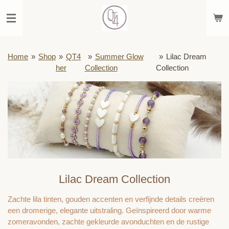
Ga
direct
naar
de
hoofdinhoud
Home
»
Shop
»
QT4
»
Summer Glow
»
Lilac Dream
her
Collection
Collection
Lilac Dream Collection
Zachte lila tinten, gouden accenten en verfijnde details creëren
een dromerige, elegante uitstraling. Geïnspireerd door warme
zomeravonden, zachte gekleurde avonduchten en de rustige