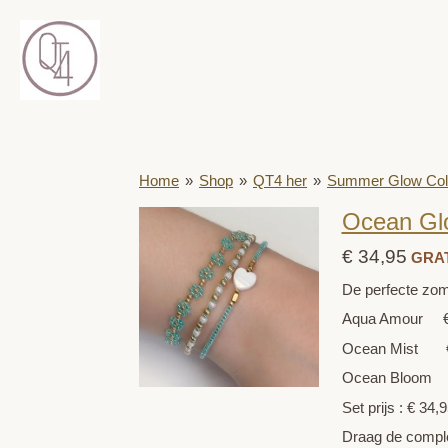
Ga
direct
naar
de
hoofdinhoud
Home
»
Shop
»
QT4 her
»
Summer Glow Coll
Ocean Gl
€ 34,95
GRAT
De perfecte zom
Aqua Amour €
Ocean Mist 
Ocean Bloom €
Set prijs : € 34,
Draag de comple