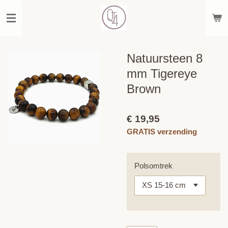
Ga
direct
naar
de
hoofdinhoud
Natuursteen 8
mm Tigereye
Brown
€ 19,95
GRATIS verzending
Polsomtrek