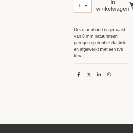
In
winkelwagen
Deze armband is gemaakt
van 8 mm natuursteen
geregen op dubbel elastiek
en afgewerkt met een rvs
kraal.
D
D
S
D
e
e
h
e
l
e
a
l
e
l
r
e
n
e
n