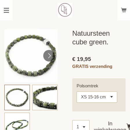
Ga
direct
naar
de
hoofdinhoud
Natuursteen
cube green.
€ 19,95
GRATIS verzending
Polsomtrek
In
winkelwagen