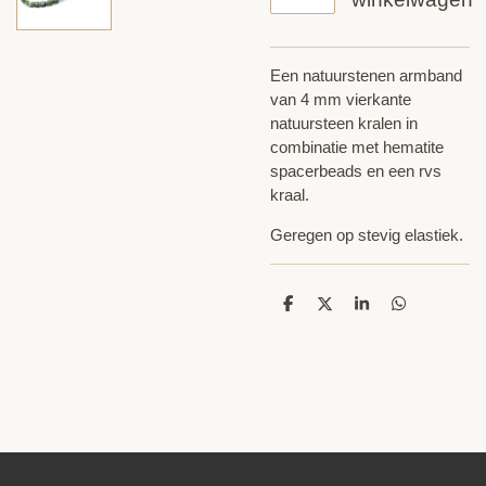
Een natuurstenen armband
van 4 mm vierkante
natuursteen kralen in
combinatie met hematite
spacerbeads en een rvs
kraal.
Geregen op stevig elastiek.
D
D
S
D
e
e
h
e
l
e
a
l
e
l
r
e
n
e
n