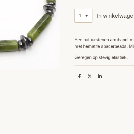
In winkelwage
Een natuurstenen armband met
met hematite spacerbeads, Miu
Geregen op stevig elastiek.
D
D
S
e
e
h
l
e
a
e
l
r
n
e