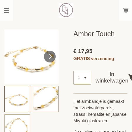
Ga
direct
naar
de
hoofdinhoud
Amber Touch
€ 17,95
GRATIS verzending
In
winkelwagen
Het armbandje is gemaakt
met zoetwaterparels,
strass, hematite en japanse
Miyuki glaskralen.
De sluiting is afgewerkt met