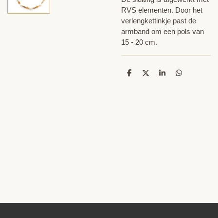
RVS elementen. Door het
verlengkettinkje past de
armband om een pols van
15 - 20 cm.
D
D
S
D
e
e
h
e
l
e
a
l
e
l
r
e
n
e
n