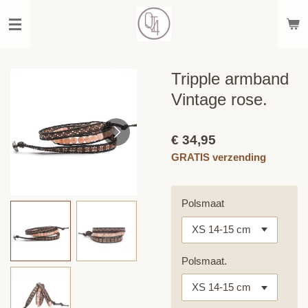
Ga
direct
naar
de
hoofdinhoud
Tripple armband
Vintage rose.
€ 34,95
GRATIS verzending
Polsmaat
Polsmaat.