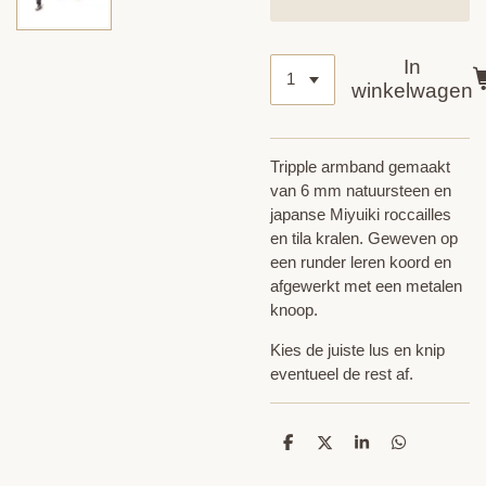
In
winkelwagen
Tripple armband gemaakt
van 6 mm natuursteen en
japanse Miyuiki roccailles
en tila kralen. Geweven op
een runder leren koord en
afgewerkt met een metalen
knoop.
Kies de juiste lus en knip
eventueel de rest af.
D
D
S
D
e
e
h
e
l
e
a
l