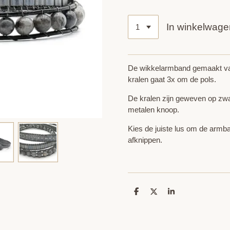
In winkelwage
De wikkelarmband gemaakt va
kralen gaat 3x om de pols.
De kralen zijn geweven op zwa
metalen knoop.
Kies de juiste lus om de armba
afknippen.
D
D
S
e
e
h
l
e
a
e
l
r
n
e