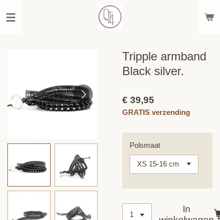
Ga
direct
naar
de
hoofdinhoud
Tripple armband
Black silver.
€ 39,95
GRATIS verzending
Polsmaat
In
winkelwagen