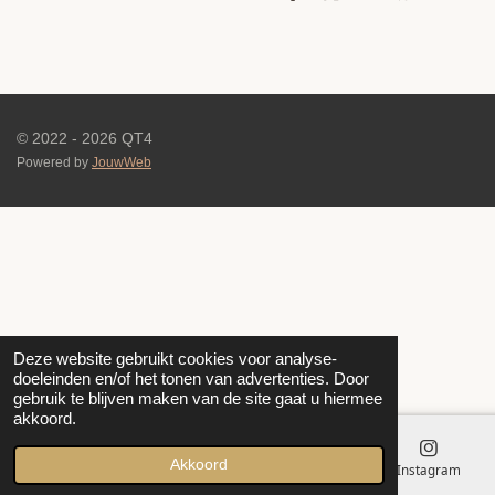
e
e
h
e
l
e
a
l
e
l
r
e
n
e
n
© 2022 - 2026 QT4
Powered by
JouwWeb
Deze website gebruikt cookies voor analyse-
doeleinden en/of het tonen van advertenties. Door
gebruik te blijven maken van de site gaat u hiermee
akkoord.
Akkoord
E-mailadres
Instagram