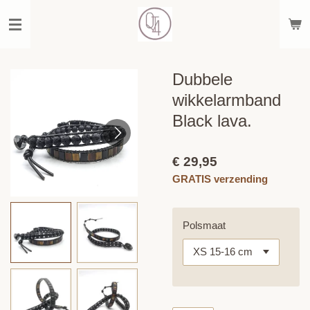
Ga
direct
naar
de
hoofdinhoud
Dubbele
wikkelarmband
Black lava.
€ 29,95
GRATIS verzending
Polsmaat