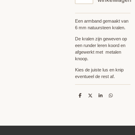
Een armband gemaakt van
6 mm natuursteen kralen.
De kralen zijn geweven op
een runder leren koord en
afgewerkt met metalen
knoop.
Kies de juiste lus en knip
eventueel de rest af.
D
D
S
D
e
e
h
e
l
e
a
l
e
l
r
e
n
e
n