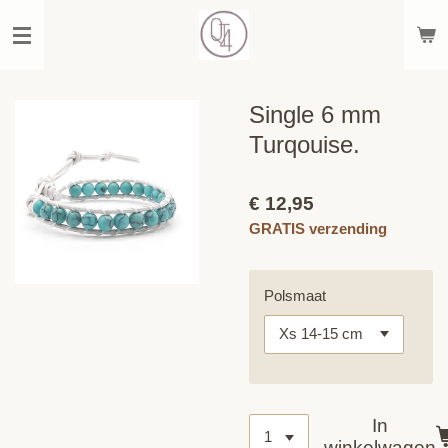
Ga
direct
naar
de
hoofdinhoud
Single 6 mm
Turqouise.
€ 12,95
GRATIS verzending
Polsmaat
In
winkelwagen