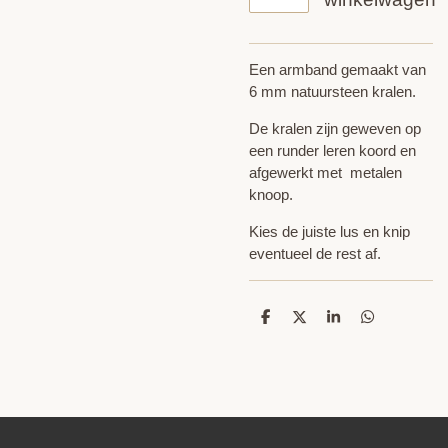
Een armband gemaakt van
6 mm natuursteen kralen.
De kralen zijn geweven op
een runder leren koord en
afgewerkt met metalen
knoop.
Kies de juiste lus en knip
eventueel de rest af.
D
D
S
D
e
e
h
e
l
e
a
l
e
l
r
e
n
e
n