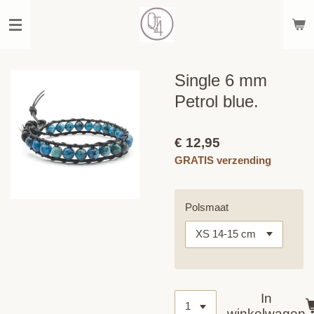
Ga
direct
naar
de
hoofdinhoud
Single 6 mm
Petrol blue.
€ 12,95
GRATIS verzending
Polsmaat
In
winkelwagen