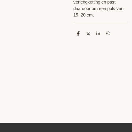
verlengketting en past
daardoor om een pols van
15- 20 cm.
D
D
S
D
e
e
h
e
l
e
a
l
e
l
r
e
n
e
n