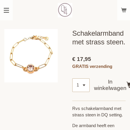
Ga
direct
naar
de
hoofdinhoud
Schakelarmband
met strass steen.
€ 17,95
GRATIS verzending
In
winkelwagen
Rvs schakelarmband met
strass steen in DQ setting.
De armband heeft een