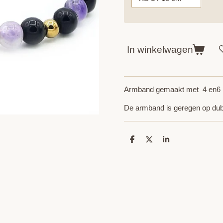
In winkelwagen
Armband gemaakt met 4 en6 m
De armband is geregen op dubb
D
D
S
e
e
h
l
e
a
e
l
r
n
e